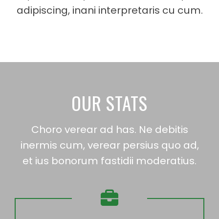
5
0
adipiscing, inani interpretaris cu cum.
9
5
7
1
6
4
2
6
1
4
6
8
OUR STATS
6
6
5
Choro verear ad has. Ne debitis
7
7
2
inermis cum, verear persius quo ad,
9
7
0
et ius bonorum fastidii moderatius.
0
7
7
2
8
4