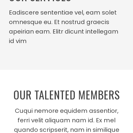
2
6
Eadiscere sententiae vel, eam solet
3
3
omnesque eu. Et nostrud graecis
3
0
apeirian eam. Elitr dicunt intellegam
id vim
3
7
0
3
4
2
4
2
3
4
9
OUR TALENTED MEMBERS
5
4
6
Cuqui nemore equidem assentior,
6
5
3
ferri velit aliquam nam id. Ex mel
8
quando scripserit, nam in similique