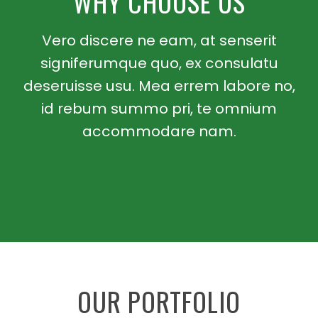
2
WHY CHOOSE US
9
Vero discere ne eam, at senserit
6
signiferumque quo, ex consulatu
deseruisse usu. Mea errem labore no,
3
id rebum summo pri, te omnium
0
accommodare nam.
7
4
1
9
8
OUR PORTFOLIO
9
5