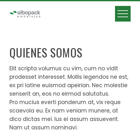
Skip
to
content
QUIENES SOMOS
Elit scripta volumus cu vim, cum no vidit
prodesset interesset. Mollis legendos ne est,
ex pri latine euismod apeirian. Nec molestie
senserit an, eos no eirmod salutatus.
Pro mucius everti ponderum at, vix reque
scaevola eu. Ex nam veniam munere, at
dico dictas mei. Ius ei assum assueverit.
Nam ut assum nominavi.