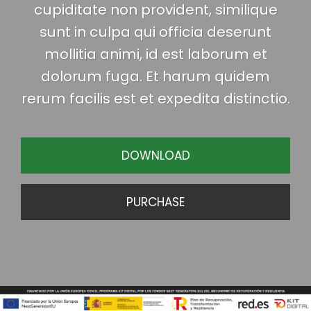
cupiditate non provident, similique
sunt in culpa qui officia deserunt
mollitia animi, id est laborum et
dolorum fuga. Et harum quidem
rerum facilis est et expedita distinctio.
DOWNLOAD
PURCHASE