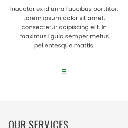
0
2
Inauctor ex id urna faucibus porttitor.
0
9
Lorem ipsum dolor sit amet,
consectetur adipiscing elit. In
0
7
maximus ligula semper metus
0
4
pellentesque mattis.
1
1
1
8
1
5
2
2
2
9
OUR SERVICES