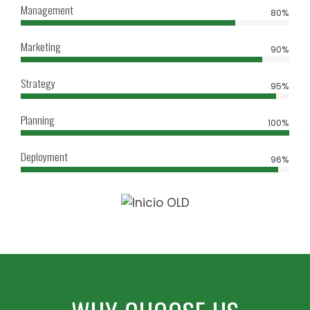
Management
80%
Marketing
90%
Strategy
95%
9
Planning
100%
6
Deployment
96%
3
0
7
4